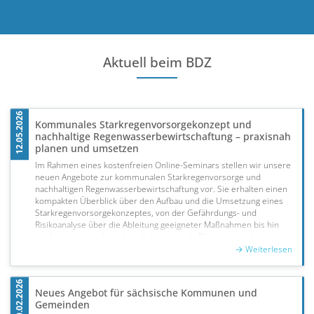
Aktuell beim BDZ
12.05.2026 – 08:00 Uhr
Kommunales Starkregenvorsorgekonzept und
nachhaltige Regenwasserbewirtschaftung – praxisnah
planen und umsetzen
Im Rahmen eines kostenfreien Online-Seminars stellen wir unsere
neuen Angebote zur kommunalen Starkregenvorsorge und
nachhaltigen Regenwasserbewirtschaftung vor. Sie erhalten einen
kompakten Überblick über den Aufbau und die Umsetzung eines
Starkregenvorsorgekonzeptes, von der Gefährdungs- und
Risikoanalyse über die Ableitung geeigneter Maßnahmen bis hin
zur Integration in bestehende kommunale Planungs- und
20.02.2026 – 15:32 Uhr
Entscheidungsprozesse.
Darüber hinaus präsentieren wir konkrete Handlungsoptionen für
eine nachhaltige Regenwasserbewirtschaftung. Dazu zählen
Neues Angebot für sächsische Kommunen und
dezentrale Rückhalte- und Versickerungslösungen ebenso wie
Gemeinden
Strategien zur Entlastung der Kanalisation und zur kommunalen