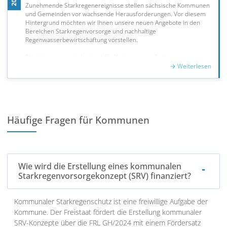
Klimaanpassung. Bei Interesse an einem Online-Infoseminar
Zunehmende Starkregenereignisse stellen sächsische Kommunen
melden Sie sich bitte unter
rocktaeschel@bdz-infrastruktur.de
.
und Gemeinden vor wachsende Herausforderungen. Vor diesem
Hintergrund möchten wir Ihnen unsere neuen Angebote in den
Bereichen Starkregenvorsorge und nachhaltige
Regenwasserbewirtschaftung vorstellen.
Starkregenvorsorgekonzept für Kommunen in Sachsen
Mit dem Ziel, Risiken und Schäden durch Starkregen zu
minimieren, sind Kommunen und Gemeinden angehalten, ein
Starkregenvorsorgekonzept für ihre Region zu erarbeiten. Wir
geben konkrete Hinweise und Empfehlungen, welche Instrumente
genutzt werden können, welche Vorgehensweise geeignet ist und
welche Förderprogramme zur Verfügung stehen. Wir unterstützen
Häufige Fragen für Kommunen
bei der Gefahren-, Risiko- und Maßnahmenanalyse und begleiten
deren Umsetzung.
Nachhaltige Regenwasserbewirtschaftung
Ergänzend unterstützen wir Kommunen bei der Entwicklung
nachhaltiger Strategien zur Regenwasserbewirtschaftung. Ziel ist
Wie wird die Erstellung eines kommunalen
es, Niederschlagswasser dezentral zurückzuhalten, zu versickern
Starkregenvorsorgekonzept (SRV) finanziert?
oder zu nutzen, um Kanalnetze zu entlasten, Überflutungsrisiken
zu reduzieren und gleichzeitig ökologische Mehrwerte zu schaffen.
Alle Ergebnisse werden dokumentiert und so aufbereitet, dass sie
Kommunaler Starkregenschutz ist eine freiwillige Aufgabe der
in bestehende kommunale Planungs- und Entscheidungsprozesse
Kommune. Der Freistaat fördert die Erstellung kommunaler
integriert werden können.
SRV-Konzepte über die FRL GH/2024 mit einem Fördersatz