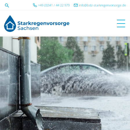
+49 (0)341 / 44 22 979
info@bdz-starkregenvorsorge.de
Menü